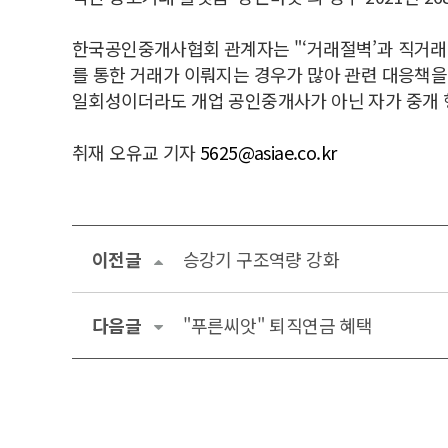
한국공인중개사협회 관계자는 "‘거래절벽’과 직거래
를 통한 거래가 이뤄지는 경우가 많아 관련 대응책을
일회성이더라도 개업 공인중개사가 아닌 자가 중개 
취재 오유교 기자
5625@asiae.co.kr
이전글
승강기 구조역량 강화
다음글
"푸른씨앗" 퇴직연금 혜택