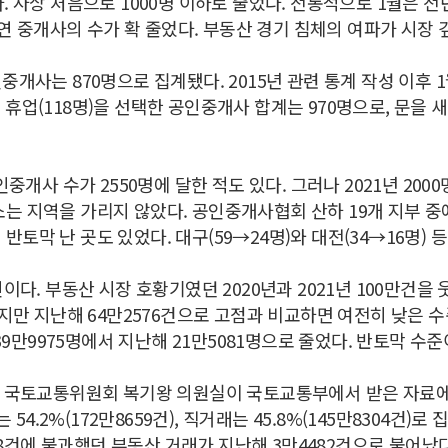
 사상 처음으로 1000명 이하로 줄었다. 전통적으로 1월은 
 연 중개사의 수가 확 줄었다. 부동산 경기 침체의 여파가 시장
사는 870명으로 집계됐다. 2015년 관련 통계 작성 이후 1월
과 휴업(118명)을 선택한 공인중개사 합계는 970명으로, 문을 
중개사 수가 2550명에 달한 적도 있다. 그러나 2021년 20
 감소는 지역을 가리지 않았다. 공인중개사협회 산하 19개 지부 
 반토막 난 곳도 있었다. 대구(59→24명)와 대전(34→16명) 
다. 부동산 시장 호황기였던 2020년과 2021년 100만건을 
지만 지난해 64만2576건으로 고점과 비교하면 여전히 낮은 수
39만9975명에서 지난해 21만5081명으로 줄었다. 반토막 수준
 국토교통위원회 복기왕 의원실이 국토교통부에서 받은 자료에 따
54.2%(172만8659건), 직거래는 45.8%(145만8304건)
68건에 불과했던 부동산 거래가 지난해 3만4482건으로 불어났다.