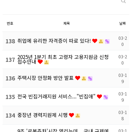
번호
제목
날짜
03-2
138
취업에 유리한 자격증이 따로 있다!
0
2025년 1분기 최초 고령자 고용지원금 신청
03-2
137
접수안내
0
03-1
136
주택시장 안정화 방안 발표
9
03-1
135
전국 빈집거래지원 서비스..."빈집애"
9
03-1
134
중장년 경력지원제 시행
8
9조 '로봇주차'시장 열리는데... 국내 규제에
03-1