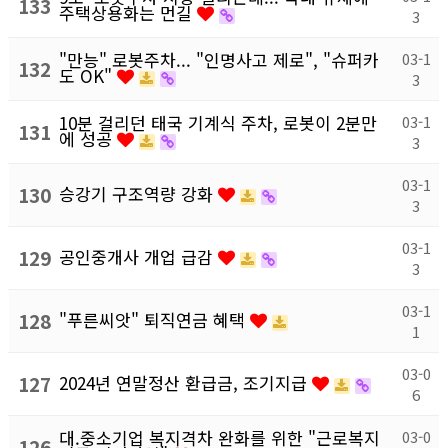
133
주택상용화는 먼길
3
"만능" 로봇주차... "인명사고 제로", "슈퍼카
03-1
132
도 OK"
3
10분 걸리던 태국 기계식 주차, 로봇이 2분만
03-1
131
에 성공
3
03-1
130
승강기 구조역량 강화
3
03-1
129
공인중개사 개업 급감
3
03-1
128
"푸른씨앗" 퇴직연금 혜택
1
03-0
127
2024년 연말정산 환급금, 조기지급
6
대.중소기업 복지격차 완화를 위한 "근로복지
03-0
126